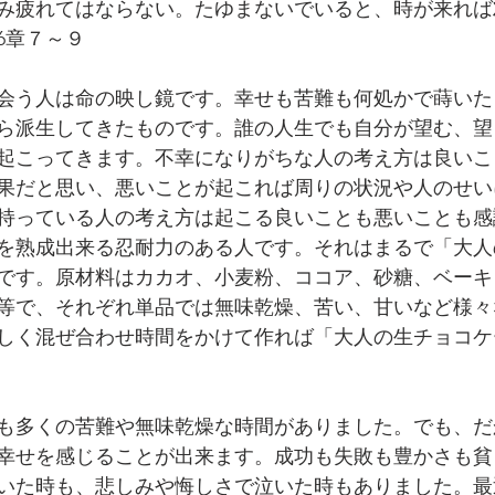
み疲れてはならない。たゆまないでいると、時が来れば
6章７～９
会う人は命の映し鏡です。幸せも苦難も何処かで蒔いた
ら派生してきたものです。誰の人生でも自分が望む、望
起こってきます。不幸になりがちな人の考え方は良いこ
果だと思い、悪いことが起これば周りの状況や人のせい
持っている人の考え方は起こる良いことも悪いことも感
を熟成出来る忍耐力のある人です。それはまるで「大人
です。原材料はカカオ、小麦粉、ココア、砂糖、ベーキ
等で、それぞれ単品では無味乾燥、苦い、甘いなど様々
しく混ぜ合わせ時間をかけて作れば「大人の生チョコケ
も多くの苦難や無味乾燥な時間がありました。でも、だ
幸せを感じることが出来ます。成功も失敗も豊かさも貧
いた時も、悲しみや悔しさで泣いた時もありました。最