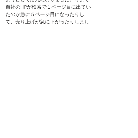
自社のHPが検索で１ページ目に出てい
たのが急に５ページ目になったりし
て、売り上げが急に下がったりしまし
た。
ある程度の基本形があるのは良いこと
かなと思いますが、過度に統一されて
しまうと個性が
無くなってしまいます。全ての生き物
にとって自由で生きやすい世界が出来
てくれば良いと
心から願います。
すべて表示
最新記事